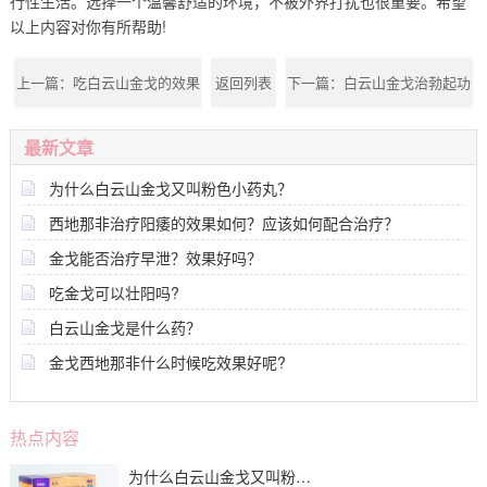
行性生活。选择一个温馨舒适的环境，不被外界打扰也很重要。希望
以上内容对你有所帮助!
上一篇：
吃白云山金戈的效果
返回列表
下一篇：
白云山金戈治勃起功
怎么样？白云山金戈有延时效
能障碍效果怎样?吃白云山金
最新文章
果吗?
戈会不会上瘾?
为什么白云山金戈又叫粉色小药丸？
西地那非治疗阳痿的效果如何？应该如何配合治疗？
金戈能否治疗早泄？效果好吗？
吃金戈可以壮阳吗?
白云山金戈是什么药？
金戈西地那非什么时候吃效果好呢?
热点内容
为什么白云山金戈又叫粉色