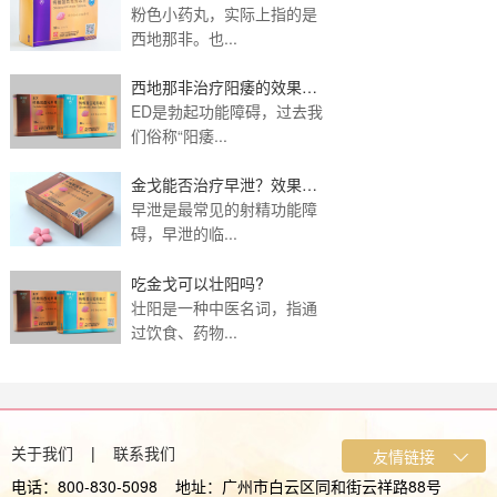
小药丸？
粉色小药丸，实际上指的是
西地那非。也...
西地那非治疗阳痿的效果如
何？应该如何配合治
ED是勃起功能障碍，过去我
们俗称“阳痿...
金戈能否治疗早泄？效果好
吗？
早泄是最常见的射精功能障
碍，早泄的临...
吃金戈可以壮阳吗?
壮阳是一种中医名词，指通
过饮食、药物...
关于我们
|
联系我们
电话：800-830-5098 地址：广州市白云区同和街云祥路88号