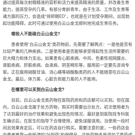
通过提高每次射精精液的容积和活力来提高精液的质量，并改善生育
能力，提高受孕的几率。有部分育龄青年，由于生活、工作及生育等
诸方面的压力，会造成“排卵期ED”，也就是在计划受孕期间，出现勃
起功能障碍，此时可通过使用白云山金戈顺利地完成生育任务。
哪些人不能碰白云山金戈?
患者使用“白云山金戈”类药物前，先需要了解两点：一是他是否有
比较严重的几种疾病，二是使用者是否能够承受得起性生活所需要的
巨大精力和体力支出。如果患有心脏疾病、中风、色素性视网膜炎、
肾脏疾病、肝脏疾病、血液病、阴茎畸形等，服用前一定要先咨询专
家。正在服用硝酸甘油、消心痛等硝酸酯类药的人不能随意吃白云山
金戈。最后，体力差、心脏负担能力差的人不能用。
在哪里可以买到白云山金戈?
目前，白云山金戈类药物在医院药房和药店都可以买到。但在国
内，白云山金戈属于处方药物，购买时需要出示处方。初次使用者为
了达到最好的治疗效果和避免出现危险情况，最好是到医院找专科医
生确诊后，在医生的指导下合理使用，避免误服误用。当使用一段时
间且效果肯定后，可以在药店自行购买。需要注意的是，一些药店会
向患者推荐一些所谓的“壮阳药”和保健品，这些药物多是添加了西药成