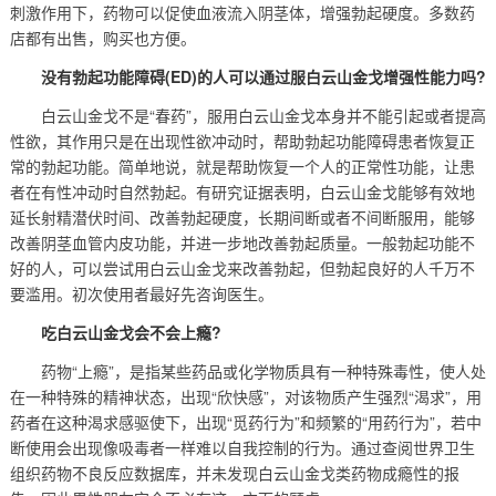
刺激作用下，药物可以促使血液流入阴茎体，增强勃起硬度。多数药
店都有出售，购买也方便。
没有勃起功能障碍(ED)的人可以通过服白云山金戈增强性能力吗?
白云山金戈不是“春药”，服用白云山金戈本身并不能引起或者提高
性欲，其作用只是在出现性欲冲动时，帮助勃起功能障碍患者恢复正
常的勃起功能。简单地说，就是帮助恢复一个人的正常性功能，让患
者在有性冲动时自然勃起。有研究证据表明，白云山金戈能够有效地
延长射精潜伏时间、改善勃起硬度，长期间断或者不间断服用，能够
改善阴茎血管内皮功能，并进一步地改善勃起质量。一般勃起功能不
好的人，可以尝试用白云山金戈来改善勃起，但勃起良好的人千万不
要滥用。初次使用者最好先咨询医生。
吃白云山金戈会不会上瘾?
药物“上瘾”，是指某些药品或化学物质具有一种特殊毒性，使人处
在一种特殊的精神状态，出现“欣快感”，对该物质产生强烈“渴求”，用
药者在这种渴求感驱使下，出现“觅药行为”和频繁的“用药行为”，若中
断使用会出现像吸毒者一样难以自我控制的行为。通过查阅世界卫生
组织药物不良反应数据库，并未发现白云山金戈类药物成瘾性的报