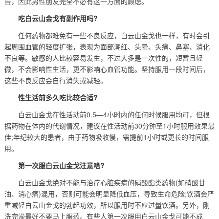
告，因此男性朋友完全不必有这一方面的顾虑。
吃白云山金戈有副作用吗?
任何药物都难免有一些不良反应，白云山金戈也一样，有时会引
起周围血管的轻度扩张，表现为面部潮红、头晕、头痛、鼻塞、消化
不良等。敏感的人比较容易发生，不过大多是一次性的，短暂且轻
微，不会影响性生活，更不影响心血管功能。坚持服用一段时间后，
这些不良反应会自行消失或减轻。
性生活前多久吃比较合适?
白云山金戈在性活动前0.5—4小时内的任何时候服用均可，但根
据药物在体内的代谢情况，建议在性活动前30分钟至1小时服用效果最
佳;年纪较大的患者，由于药物吸收慢，需提前1小时或更长的时间服
用。
第一次服白云山金戈注意啥?
白云山金戈绝对不能与治疗心脏疾病的硝酸酯类药物(如硝酸甘
油、消心痛)混用，否则可能会明显降低血压，导致生命危险;饮酒会严
重减轻白云山金戈的勃起功效，所以服用时不应过量饮酒。另外，刚
洗完澡最好不要马上服药。有些人第一次服用白云山金戈可能不成