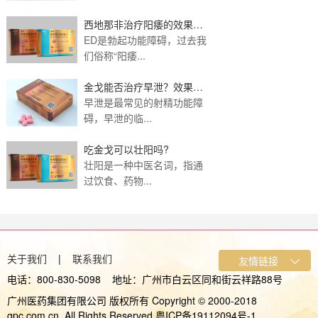
西地那非治疗阳痿的效果如
何？应该如何配合治
ED是勃起功能障碍，过去我
们俗称“阳痿...
金戈能否治疗早泄？效果好
吗？
早泄是最常见的射精功能障
碍，早泄的临...
吃金戈可以壮阳吗?
壮阳是一种中医名词，指通
过饮食、药物...
关于我们
|
联系我们
电话：800-830-5098 地址：广州市白云区同和街云祥路88号
广州医药集团有限公司 版权所有 Copyright © 2000-2018
gpc.com.cn, All Rights Reserved 粤ICP备19112094号-1