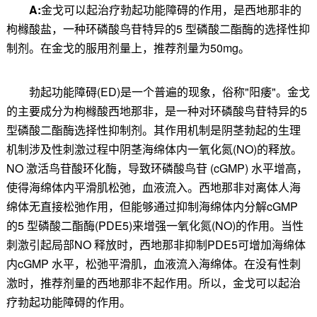
A:
金戈可以起治疗勃起功能障碍的作用
，是西地那非的
枸橼酸盐，一种环磷酸鸟苷特异的5 型磷酸二酯酶的选择性抑
制剂。在金戈的服用剂量上，推荐剂量为50mg。
勃起功能障碍(ED)是一个普遍的现象，俗称"阳痿"。金戈
的主要成分为枸橼酸西地那非，是一种对环磷酸鸟苷特异的5
型磷酸二酯酶选择性抑制剂。其作用机制是阴茎勃起的生理
机制涉及性刺激过程中阴茎海绵体内一氧化氮(NO)的释放。
NO 激活鸟苷酸环化酶，导致环磷酸鸟苷 (cGMP) 水平增高，
使得海绵体内平滑肌松弛，血液流入。西地那非对离体人海
绵体无直接松弛作用，但能够通过抑制海绵体内分解cGMP
的5 型磷酸二酯酶(PDE5)来增强一氧化氮(NO)的作用。当性
刺激引起局部NO 释放时，西地那非抑制PDE5可增加海绵体
内cGMP 水平，松弛平滑肌，血液流入海绵体。在没有性刺
激时，推荐剂量的西地那非不起作用。所以，
金戈可以起治
疗勃起功能障碍的作用
。