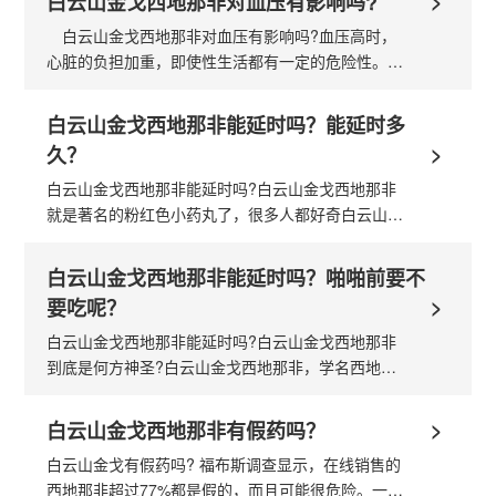
>
白云山金戈西地那非对血压有影响吗?
白云山金戈西地那非对血压有影响吗?血压高时，
心脏的负担加重，即使性生活都有一定的危险性。如
果此时借助白云山金戈西地那非进行性生活，男性的
体力付出较大，心脏的负担更是雪上加...
白云山金戈西地那非能延时吗？能延时多
>
久？
白云山金戈西地那非能延时吗?白云山金戈西地那非
就是著名的粉红色小药丸了，很多人都好奇白云山金
戈西地那非的效果有多久，下面为你们介绍白云山金
戈西地那非延时吗?白云山金戈西地那非具体能延时
白云山金戈西地那非能延时吗？啪啪前要不
多...
>
要吃呢？
白云山金戈西地那非能延时吗?白云山金戈西地那非
到底是何方神圣?白云山金戈西地那非，学名西地那
非，它是一种药，用于治疗男性勃起功能障碍(也称阳
痿或ED)，有效改善阴茎勃起硬度。从字面意...
>
白云山金戈西地那非有假药吗？
白云山金戈有假药吗? 福布斯调查显示，在线销售的
西地那非超过77%都是假的，而且可能很危险。一些