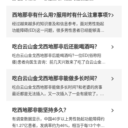
假药被查出含有地板蜡、鞋油以及滑石粉等有害物
质，有些甚至还添加了雌激素、孕激素...
>
西地那非有什么用?服用时有什么注意事项?
经过越来越多的知识普及和信息参考，面对男性勃起
功能障碍(ED)这一问题，很多男性患者已经能够清楚
地认识到使用专治药物进行治疗的科学性和必要性。
但在刚开始接受治疗或第一次...
>
吃白云山金戈西地那非后还能喝酒吗？
吃白云山金戈西地那非后能喝酒吗?一位ED(俗称阳
痿)患者向医生咨询：前几天兴致来了吃了白云山金戈
西地那非，然后老婆要和我喝酒，之后开始感觉很兴
奋，最后有点力不从心。感觉是不是跟...
>
吃白云山金戈西地那非能做多长时间？
吃白云山金戈西地那非能做多长时间?和老婆的房事
最近都是无法插入，又一次插入了一会有疲软了，我
有点担心是阳痿，想试试白云山金戈西地那非。谁知
道吃白云山金戈西地那非能做多长时间?白云...
>
吃西地那非能坚持多久？
有调查数据显示，中国40岁以上男性勃起功能障碍约
有1.27亿患者，发病率约为46%，相当于每13个中国