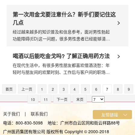
男性中，就有1人存在勃起功能障碍的问题。生活压
力的不断增大及不健康的生活习惯，都是男...
第一次用金戈要注意什么？新手们要记住这
>
几点
经过越来越多的知识普及和信息参考，面对男性勃起
功能障碍(ED)这一问题，很多男性患者已经能够清楚
地认识到使用专治药物进行治疗的科学性和必要性。
但在刚开始接受治疗或第一次服用金...
>
喝酒以后能吃金戈吗? 了解正确用药方法
在现代生活中，有很多男性朋友都喜欢借酒浇愁：年
轻时与朋友间的欢聚时刻、工作后与客户间的职场应
酬、恋爱中与另一半的烛光晚餐等。只要想喝，人们
总能找到种种需要饮酒的理由。对于...
首页
上一页
1
2
3
4
5
6
7
8
9
10
11
下一页
末页
关于我们
|
联系我们
电话：800-830-5098 地址：广州市白云区同和街云祥路88号
广州医药集团有限公司 版权所有 Copyright © 2000-2018