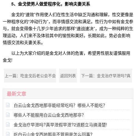
5、金戈使男人做爱程序化，影响夫妻关系
金戈的“速效”作用使人们在性生活中缺乏沟通和理解，性交更像是
一种程序化的“冲动行为”，而非情感交流和满足。性行为中如有金戈参
与，就会变得像十几岁少年追求的那样“速战速决”，成为一种纯粹的生
理运动，人们来不及体验其中的愉悦和美好。长期如此，势必会影响
情感交流和夫妻关系。
以上为大家介绍的是
金戈对人体的危害
，希望男性朋友谨慎服用
金戈!
上一篇：
吃金戈后老公会不会
返回列表
下一篇：
金戈治疗早泄吗?真
很厉害?
早泄假早泄?2道题立马搞清
最新文章
楚!
白云山金戈西地那非能经常吃吗？哪些人不能吃？
哪些人不能服用白云山金戈西地那非？
金戈治疗早泄吗?真早泄假早泄?2道题立马搞清楚!
吃白云山金戈西地那非不管用是怎么回事?