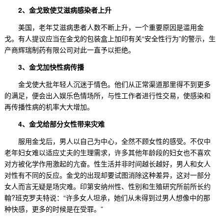
2、
金戈致使艾滋病感染者上升
美国，老年艾滋病患者人数不断上升，一个重要原因是滥用金
戈。有人提议应当在金戈的包装盒上加印有关“安全性行为”的警示，生
产商辉瑞制药有限公司对此一直予以拒绝。
3、金戈加快性病传播
金戈使大批年轻人沉迷于情色。他们从正常渠道那里得不到更多
的满足，便会出入娱乐色情场所，与性工作者进行性交易，使感染和
再传播性病的机率大大增加。
4、金戈给部分女性带来灾难
服用金戈后，男人以自己为中心，全然不顾女性的感受。不仅中
老年妇女难以适应丈夫的生理需求，许多其他年龄段的妇女也不喜欢
对方被化学作用激起的亢奋。性生活并非时间越长越好，男人和女人
对性有不同的反应。金戈的出现却要试图消除这种差异，这对一部分
女人而言无疑是场灾难。印第安纳州性、性别和生殖研究所前所长约
翰?班克罗夫特说：“许多女人坦承，她们从未得到过男人想像中的那
种快感，更多的时候是在受罪。”