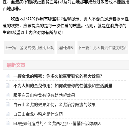
性、血液病(如镰状细胞贫血等)以及对西地那非成分过敏者也不能服用
西地那非。
吃西地那非的作用有哪些呢?
温馨提示：男人不要总是想着提高性
爱的次数，应该提高的是每一次性爱的质量。否则，就是在浪费你的
生命!希望以上内容对你有所帮助!
上一篇：
金戈的使用说明及功
返回列表
下一篇：
男人提高性能力吃西
效
地那非效果好吗？
最新文章
一颗金戈的秘密：你多久能享受到它的强大效果？
不为人知的金戈作用：如何改善你的性健康和生活质量
服用白云山金戈有没有助勃起效果
白云山金戈的效果如何，金戈治疗阳痿的效果
白云山金戈小粉片是什么药
ED是如何造成的？金戈西地那非悄悄告诉你原因