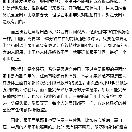
那非才能发挥功效。服用西地那非本身并不能引起或者提高性欲，他
只是帮助勃起，性欲要自己来激发。在勃起正常状况下，男人自然会
感觉爱爱时间比以前要长，但是西地那非只对勃起有用，对延长时间
是没有用的。
而且也要注意服用西地那非要有时间观念，“西地那非”和其他药物
一样，口服后需要30—60分钟左右的胃肠道吸收时间，只要在做爱前
半个小时以上服用都会有效果，疗效持续时间4小时以上。如果有年纪
大的人服用，由于各人体质吸收不同，就要延长服用时间，最好一个
小时以上。
西地那非是个好药，看你是否适合使用，不过需要提醒的是西地
那非是有副作用的，任何事物都有利有弊，本身如果勃起不硬是因为
在身体上面有足够的隐患才能导致ED的发生，那么西地那非也只能是
强制性的让你勃起，而不能完全治疗本身的身体隐患，所以不能完全
依赖西地那非，也要正视他的副作用，一般的副作用主要有脸红发
热，头痛头晕，反胃等等，每个人的表现都不一样，有的体质好的甚
至没有任何副作 用反应。
因此，服用西地那非也要注意一些禁忌，比如有心脏病，高血
压，中风的人是不能服用的。此外 患有阴茎畸形、阴茎海绵体纤维变