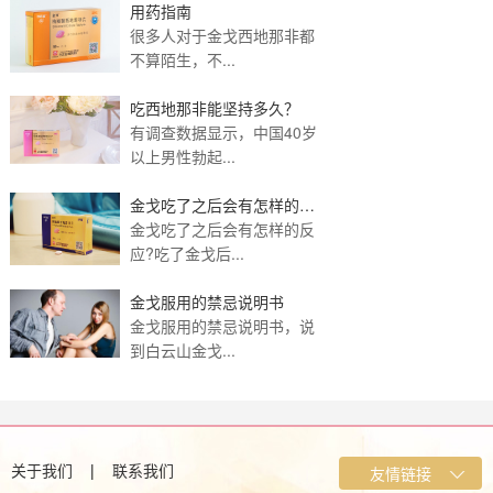
用药指南
很多人对于金戈西地那非都
不算陌生，不...
吃西地那非能坚持多久？
有调查数据显示，中国40岁
以上男性勃起...
金戈吃了之后会有怎样的反
应?
金戈吃了之后会有怎样的反
应?吃了金戈后...
金戈服用的禁忌说明书
金戈服用的禁忌说明书，说
到白云山金戈...
关于我们
|
联系我们