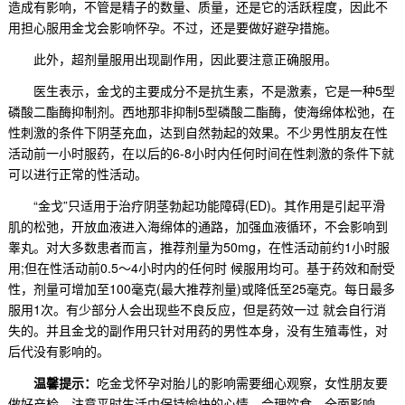
造成有影响，不管是精子的数量、质量，还是它的活跃程度，因此不
用担心服用金戈会影响怀孕。不过，还是要做好避孕措施。
此外，超剂量服用出现副作用，因此要注意正确服用。
医生表示，金戈的主要成分不是抗生素，不是激素，它是一种5型
磷酸二酯酶抑制剂。西地那非抑制5型磷酸二酯酶，使海绵体松弛，在
性刺激的条件下阴茎充血，达到自然勃起的效果。不少男性朋友在性
活动前一小时服药，在以后的6-8小时内任何时间在性刺激的条件下就
可以进行正常的性活动。
“金戈”只适用于治疗阴茎勃起功能障碍(ED)
。其作用是引起平滑
肌的松弛，开放血液进入海绵体的通路，加强血液循环，不会影响到
睾丸。对大多数患者而言，推荐剂量为50mg，在性活动前约1小时服
用;但在性活动前0.5～4小时内的任何时 候服用均可。基于药效和耐受
性，剂量可增加至100毫克(最大推荐剂量)或降低至25毫克。每日最多
服用1次。有少部分人会出现些不良反应，但是药效一过 就会自行消
失的。并且金戈的副作用只针对用药的男性本身，没有生殖毒性，对
后代没有影响的。
温馨提示：
吃金戈怀孕对胎儿的影响需要细心观察，女性朋友要
做好产检，注意平时生活中保持愉快的心情，合理饮食，全面影响，