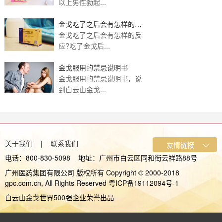
以上男性勃起...
金戈吃了之后会有怎样的反
应?
金戈吃了之后会有怎样的反
应?吃了金戈后...
金戈服用的禁忌说明书
金戈服用的禁忌说明书，说
到白云山金戈...
关于我们
|
联系我们
电话：800-830-5098 地址：广州市白云区同和街云祥路88号
广州医药集团有限公司 版权所有 Copyright © 2000-2018
gpc.com.cn, All Rights Reserved 粤ICP备19112094号-1
白云山
金戈
世界500强企业荣誉出品