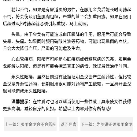
勃起不倒，如果是有尿道炎的男性，在服用金戈后能长时间勃起
不倒，将会伤及阴茎肌肉组织，严重的甚至会加重阳痿。如果在服用
后超过4小时勃起就必须引起重视，马上就医。
头晕，由于
金戈有可能造成血压骤降的作用
，服用后可能会导致
头晕、头痛。如果同时服用硝酸甘油等药物，可能出现晕倒的症状，
且会大大降低血压，严重的可能危及生命。
心血管疾病，阳痿有可能是心脏疾病或者糖尿病的先兆，服用金
戈能解决阳痿，但是有可能会掩盖真正的病情，耽误最佳治疗时间。
永久性阳痿，虽然目前没有证据证明金戈会产生耐药性，但比较
金戈是外源性药物，长期服用很可能对药物产生依赖，一旦离开金戈
很可能造成永久性阳痿。
温馨提示：
在性爱时也可以适当使用一些性爱工具来使女性获得
更多高潮，减轻自身的负担。希望以上内容对你有所帮助!
上一篇：
服用金戈会不会影响
返回列表
下一篇：
为啥讲正确服用金戈