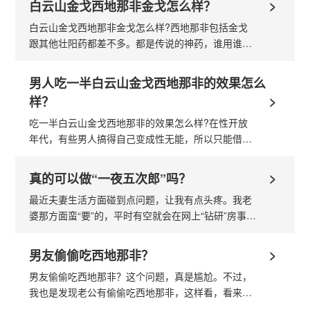
>
白云山金戈西地那非金戈怎么样？
白云山金戈西地那非金戈怎么样?西地那非包括金戈
跟其他壮阳药都差不多。都是传说的神药，谁用谁知
道。西地那非我就用过一次，前几年我在正规药店买
的，40多块钱一粒。粉红色的小药丸，上面写着...
男人吃一半白云山金戈西地那非的效果怎么
>
样？
吃一半白云山金戈西地那非的效果怎么样?在性开放
年代，有些男人搞得自己变成性无能，所以只能借助
白云山金戈西地那非了!那么，吃一半白云山金戈西地
那非的效果怎么样呢?白云山金戈西地那非的价...
>
真的可以做“一夜五次郎”吗？
最近夫妻生活方面碰到点问题，让我有点头疼。我老
婆那方面蛮“要”的，平时有空就会在网上“钻研”房事技
巧，还会在实际应用中“传授”给我。有一个这么好学
的老婆，一直以来...
>
男友偷偷吃西地那非？
男友偷偷吃西地那非？这个问题，真是尴尬。不过，
我也是发现老公有偷偷吃西地那非，这样看，看来我
不是一个人了。但是我老公吃的是白云山金戈的西地