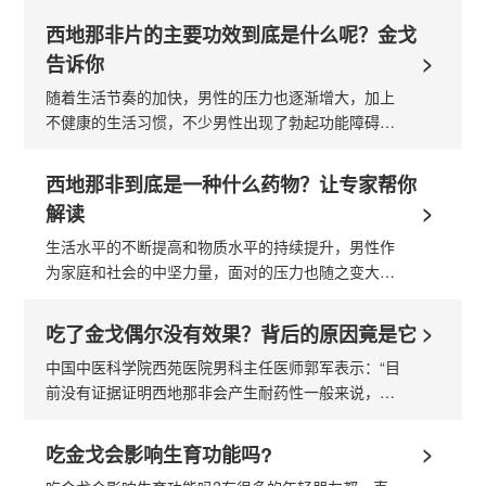
那非，因为那天被我看到的是粉色小药丸...
西地那非片的主要功效到底是什么呢？金戈
>
告诉你
随着生活节奏的加快，男性的压力也逐渐增大，加上
不健康的生活习惯，不少男性出现了勃起功能障碍
(ED)的病症。在寻求治疗的时候，相当一部分男性会
选择服用金戈这种西地那非片，但仍有...
西地那非到底是一种什么药物？让专家帮你
>
解读
生活水平的不断提高和物质水平的持续提升，男性作
为家庭和社会的中坚力量，面对的压力也随之变大，
加上经常熬夜、抽烟饮酒、作息不规律等等不健康的
生活方式，许多男性朋友渐渐发现在...
>
吃了金戈偶尔没有效果？背后的原因竟是它
中国中医科学院西苑医院男科主任医师郭军表示：“目
前没有证据证明西地那非会产生耐药性一般来说，药
物的耐药是指患者在服用药物时，需要增加药物剂量
才能达到治疗效果。大多数ED患者口服...
>
吃金戈会影响生育功能吗?