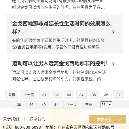
吃金戈会影响生育功能吗?有很多的年轻朋友都一直
听说金戈可以增加性生活的时间，有些男性为了在性
生活这方面更加的满足双方，就是抱着尝试的心理服
用金戈，在医学上性生活时间在20分钟...
金戈西地那非对延长性生活时间的效果怎么
>
样?
有的年轻男性为了延长性生活时间，经常性的购买金
戈(金戈西地那非)食用，尽管他们没有性功能障碍，
可以完全没必要服用白云山金戈。本文针对金戈西地
那非延长性生活的时间效果怎么样？...
>
运动可以让男人远离金戈西地那非的控制！
运动可以让男人远离金戈西地那非的控制!现代人生活
紧张忙碌，往往缺乏锻炼的动力。对男性来说，如果
告诉他们运动可以增强性功能，相信他们参与的动力
会大大提升。目前，越来越多的研究证...
首页
上一页
31
32
33
34
35
36
37
38
39
40
41
下一页
末页
关于我们
|
联系我们
电话：800-830-5098 地址：广州市白云区同和街云祥路88号