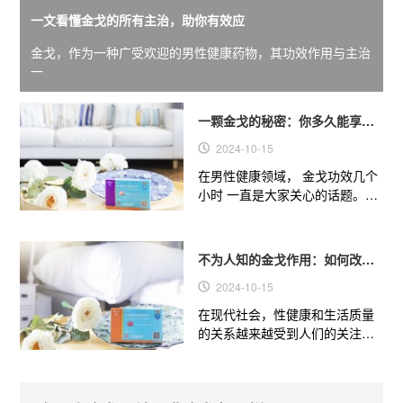
一文看懂金戈的所有主治，助你有效应
金戈，作为一种广受欢迎的男性健康药物，其功效作用与主治
一
一颗金戈的秘密：你多久能享受
到它的强大效果
2024-10-15
在男性健康领域， 金戈功效几个
小时 一直是大家关心的话题。今
天，我们就来揭开这颗“小粉片”
的神秘面纱，看看它到底...
不为人知的金戈作用：如何改善
你的性健康和生
2024-10-15
在现代社会，性健康和生活质量
的关系越来越受到人们的关注。
金戈功效与作用 不仅仅是解决勃
起功能障碍（ED）的问题，...