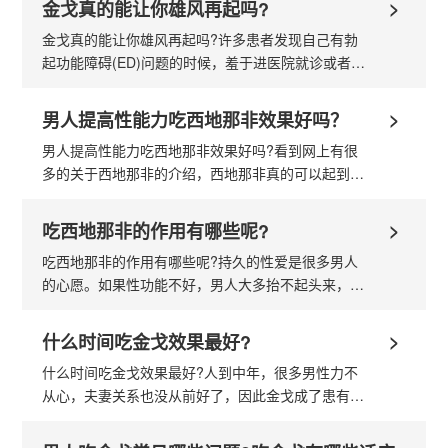
>
金戈真的能让你雄风再起吗?
金戈真的能让你雄风再起吗?许多患者发现自己有勃
起功能障碍(ED)问题的时候，羞于进医院就诊或者嫌
看病麻烦，就到药店买“金戈”(PDE5抑制剂)，可是患
者往往发现达不到预期效果，这是为什...
>
男人提高性能力吃西地那非效果好吗？
男人提高性能力吃西地那非效果好吗?看到网上有很
多的关于西地那非的介绍，西地那非真的可以起到网
上说的那些效果吗?我们应该如何正确的看待西地那
非呢?什么样的西地那非能让男女在性生活更加的快
>
吃西地那非的作用有哪些呢?
速的性福...
吃西地那非的作用有哪些呢?持久的性爱是很多男人
的心愿。如果性功能不好，男人大多抬不起头来，他
们会使用某些药物帮助勃起，西地那非的问世解决了
一些男人的烦恼，不少不了解西地那非的男人询问...
>
什么时间吃金戈效果最好?
什么时间吃金戈效果最好?人到中年，很多男性力不
从心，夫妻关系也没从前好了，因此金戈成了患有阳
痿早泄等性功能障碍的男士的首选药物，金戈的出现
消除了很多男性的痛苦，所以在药店...