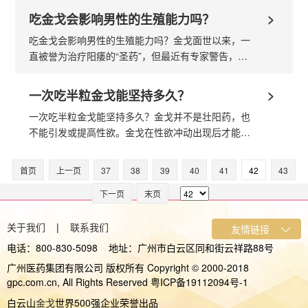
用才能发挥很好的作用...
>
吃金戈会影响男性的生殖能力吗？
吃金戈会影响男性的生殖能力吗？金戈面世以来，一
直被誉为治疗阳痿的“圣药”，但最近有专家警告，这
些粉红色小药片或会影响男士的生殖能力。本文针对
金戈会影响男性的生殖能力吗做出...
>
一次吃半粒金戈能坚持多久？
一次吃半粒金戈能坚持多久？金戈并不是壮阳药，也
不能引发或提高性欲。金戈在性欲冲动出现后才能起
作用，使男性失常的勃起功能恢复正常，而且只是恢
复正常，并不会使勃起功能、勃起时...
首页
上一页
37
38
39
40
41
42
43
下一页
末页
关于我们
|
联系我们
电话：800-830-5098 地址：广州市白云区同和街云祥路88号
广州医药集团有限公司 版权所有 Copyright © 2000-2018
gpc.com.cn, All Rights Reserved 粤ICP备19112094号-1
白云山
金戈
世界500强企业荣誉出品