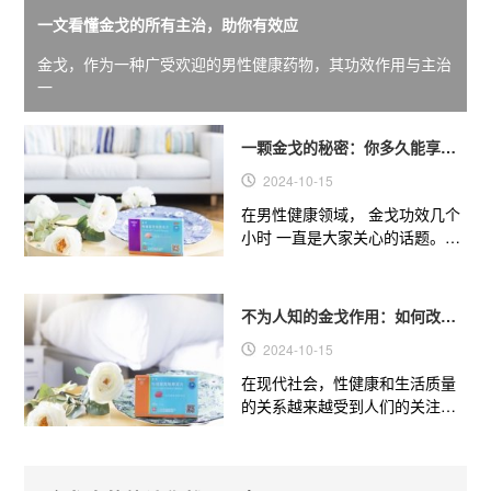
一文看懂金戈的所有主治，助你有效应
金戈，作为一种广受欢迎的男性健康药物，其功效作用与主治
一
一颗金戈的秘密：你多久能享受
到它的强大效果
2024-10-15
在男性健康领域， 金戈功效几个
小时 一直是大家关心的话题。今
天，我们就来揭开这颗“小粉片”
的神秘面纱，看看它到底...
不为人知的金戈作用：如何改善
你的性健康和生
2024-10-15
在现代社会，性健康和生活质量
的关系越来越受到人们的关注。
金戈功效与作用 不仅仅是解决勃
起功能障碍（ED）的问题，...