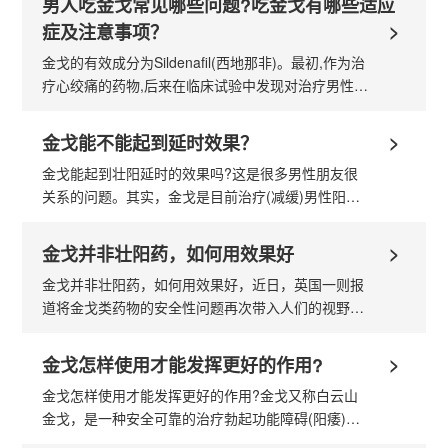
男人吃金戈常见哪些问题?吃金戈有哪些适应
>
症及注意事项？
金戈的有效成分为Sildenafil(西地那非)。最初,作为治
疗心绞痛的药物,后来在临床试验中发现对治疗男性勃
起功能障碍更加有效。该药物开创了男性性功能障碍
的药物治疗的新时代,那么男人吃金戈...
>
金戈能不能起到延时效果？
金戈能起到壮阳延时的效果吗?这是很多男性朋友很
关系的问题。其实，金戈是目前治疗(减缓)男性阳
痿、早泄的治疗效果得到了很多患者的认可，且销量
年年稳居同类药物的前三。但是金戈的一...
>
金戈并非壮阳药，如何用效果好
金戈并非壮阳药，如何用效果好，近日，英国一则报
道将金戈类药物的安全性问题再次带入人们的视野。
报道称，金戈上市10年来，英国有129人因服药猝
死。其中，错误用药是导致不良反应的一...
>
金戈怎样使用才能发挥更好的作用?
金戈怎样使用才能发挥更好的作用?金戈又称白云山
金戈，是一种安全可靠的治疗勃起功能障碍(阳痿)的
口服药物，但很多人服药后效果不理想，只有正确使