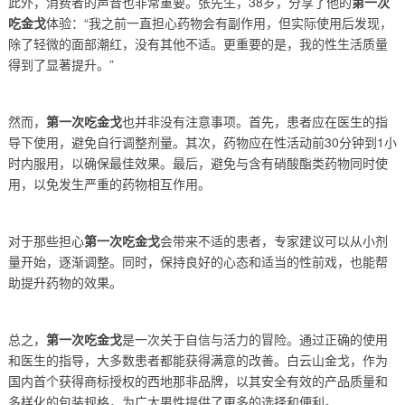
此外，消费者的声音也非常重要。张先生，38岁，分享了他的
第一次
吃金戈
体验：“我之前一直担心药物会有副作用，但实际使用后发现，
除了轻微的面部潮红，没有其他不适。更重要的是，我的性生活质量
得到了显著提升。”
然而，
第一次吃金戈
也并非没有注意事项。首先，患者应在医生的指
导下使用，避免自行调整剂量。其次，药物应在性活动前30分钟到1小
时内服用，以确保最佳效果。最后，避免与含有硝酸酯类药物同时使
用，以免发生严重的药物相互作用。
对于那些担心
第一次吃金戈
会带来不适的患者，专家建议可以从小剂
量开始，逐渐调整。同时，保持良好的心态和适当的性前戏，也能帮
助提升药物的效果。
总之，
第一次吃金戈
是一次关于自信与活力的冒险。通过正确的使用
和医生的指导，大多数患者都能获得满意的改善。白云山金戈，作为
国内首个获得商标授权的西地那非品牌，以其安全有效的产品质量和
多样化的包装规格，为广大男性提供了更多的选择和便利。