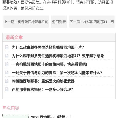
那非功效
方面提供帮助。在选择男科药物时，请务必谨慎，选择正规
渠道购买，确保用药安全。
上一篇：
枸橼酸西地那非片的
返回列表
下一篇：
枸橼酸西地那非，男
作用及功效：揭秘白云山金戈
性幸福的处方
最新文章
的神奇之处
为什么越来越多男性选择枸橼酸西地那非片？
为什么越来越多男性选择枸橼酸西地那非？效果超乎想象
一盒枸橼酸西地那非的价格内幕，快来看看吧！
一场关于自信与活力的冒险：第一次吃金戈能带来什么？
枸橼酸西地那非：重燃爱火的秘密武器
西地那非价格揭秘：一盒多少钱合理？
热点内容
2023西地那非口碑榜，十大