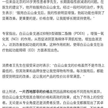
一位来自北京的35岁男性患者李先生，长期面临性欲减退的问题。在
医生的建议下，他开始服用白云山金戈。经过一段时间的治疗，李先
生表示：“服用白云山金戈后，我的性欲明显增强，勃起功能也得到了
显著改善。更重要的是，价格合理，让我能够长期坚持使用。”
专家指出，白云山金戈通过抑制5型磷酸二酯酶（PDE5），增强一氧
化氮（NO）的作用，从而促进阴茎海绵体平滑肌松弛，增加血液流
入，达到改善勃起功能的效果。这种作用机制，使得白云山金戈在治
疗勃起功能障碍（ED）方面表现出色。
消费者王先生在接受采访时表示：“白云山金戈的价格虽然不是市场上
最低的，但其效果和品牌信誉让我觉得物有所值。每次服用后，都能
感受到明显的改善，这让我对产品的性价比非常满意。”
综上所述，
一片西地那非的价格
虽然因品牌和规格不同而有所差异，
但白云山金戈凭借其合理的价格和高效的效果，成为了市场上的佼佼
者。无论是从专业角度还是消费者反馈，白云山金戈都展现出了其卓
越的性价比。如果您正面临性欲减退或其他男性健康问题，不妨考虑