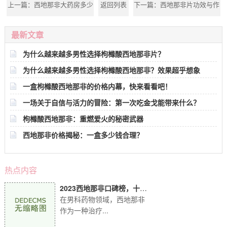
上一篇：
西地那非大药房多少
返回列表
下一篇：
西地那非片功效与作
钱啊——深入了解金戈品牌的
用机制：白云山金戈助你重拾
最新文章
价格优势
自信
为什么越来越多男性选择枸橼酸西地那非片？
为什么越来越多男性选择枸橼酸西地那非？效果超乎想象
一盒枸橼酸西地那非的价格内幕，快来看看吧！
一场关于自信与活力的冒险：第一次吃金戈能带来什么？
枸橼酸西地那非：重燃爱火的秘密武器
西地那非价格揭秘：一盒多少钱合理？
热点内容
2023西地那非口碑榜，十大
品牌实力比拼！
在男科药物领域，西地那非
作为一种治疗...