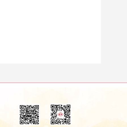
金
金
戈
戈
官
官
方
方
微
微