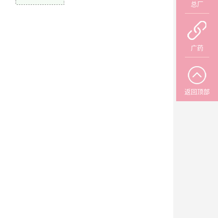
总厂
广药
返回顶部