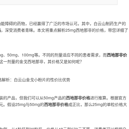
功能障碍的药物，已经赢得了广泛的市场认可。其中，白云山制药生产的
格
，深受消费者青睐。本文将重点解析25mg西地那非的价格，带您详细了
、50mg、100mg等。不同的剂量适应不同的患者需求，而
西地那非价
g这一剂量的金戈西地那非，其价格又是如何呢？
装的产品，但我们可以从50mg产品的
西地那非价格
进行推算。根据官方
。假设25mg与50mg的
西地那非价格
成正比，那么25mg的单粒价格大
g为例，从1粒装到20粒装，价格从48元到670元不等。消费者可以根据自