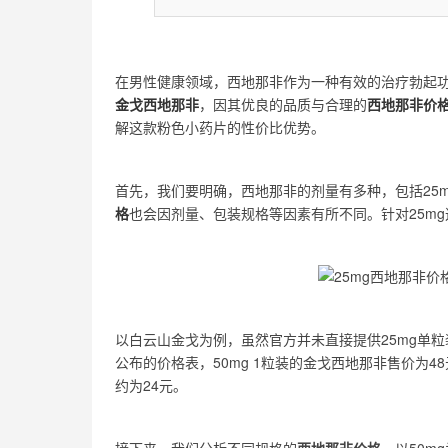
在男性健康领域，西地那非作为一种有效的治疗勃起
金戈西地那非
，因其优良的品质与合理的
西地那非价
解这款粉色小药片的性价比优势。
首先，我们要明确，西地那非的剂量有多种，包括25mg
格
也会因剂量、包装规格等因素有所不同。针对25m
以白云山金戈为例，虽然官方并未直接提供25mg单粒
公布的价格表，50mg 1粒装的金戈西地那非售价为48元
约为24元。
接下来，我们分析不同规格的
西地那非价格
。以50m